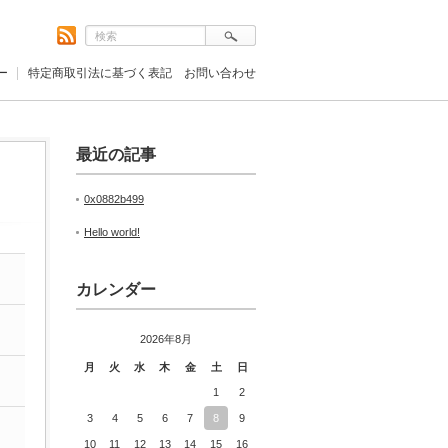
ー
特定商取引法に基づく表記 お問い合わせ
最近の記事
0x0882b499
Hello world!
カレンダー
2026年8月
月
火
水
木
金
土
日
1
2
3
4
5
6
7
8
9
10
11
12
13
14
15
16